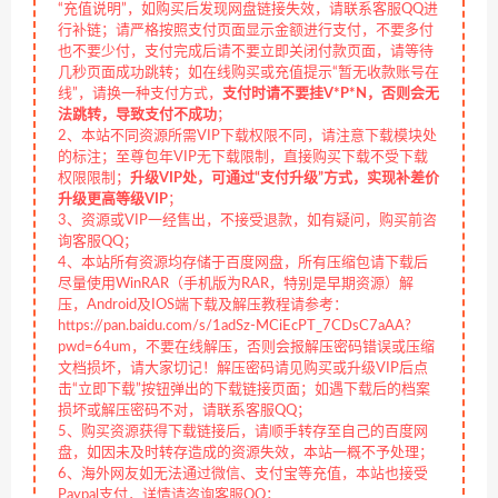
“充值说明”，如购买后发现网盘链接失效，请联系客服QQ进
行补链；请严格按照支付页面显示金额进行支付，不要多付
也不要少付，支付完成后请不要立即关闭付款页面，请等待
几秒页面成功跳转；如在线购买或充值提示“暂无收款账号在
线”，请换一种支付方式，
支付时请不要挂V*P*N，否则会无
法跳转，导致支付不成功
；
2、本站不同资源所需VIP下载权限不同，请注意下载模块处
的标注；至尊包年VIP无下载限制，直接购买下载不受下载
权限限制；
升级VIP处，可通过“支付升级”方式，实现补差价
升级更高等级VIP
；
3、资源或VIP一经售出，不接受退款，如有疑问，购买前咨
询客服QQ；
4、本站所有资源均存储于百度网盘，所有压缩包请下载后
尽量使用WinRAR（手机版为RAR，特别是早期资源）解
压，Android及IOS端下载及解压教程请参考：
https://pan.baidu.com/s/1adSz-MCiEcPT_7CDsC7aAA?
pwd=64um，不要在线解压，否则会报解压密码错误或压缩
文档损坏，请大家切记！解压密码请见购买或升级VIP后点
击“立即下载”按钮弹出的下载链接页面；如遇下载后的档案
损坏或解压密码不对，请联系客服QQ；
5、购买资源获得下载链接后，请顺手转存至自己的百度网
盘，如因未及时转存造成的资源失效，本站一概不予处理；
6、海外网友如无法通过微信、支付宝等充值，本站也接受
Paypal支付，详情请咨询客服QQ；