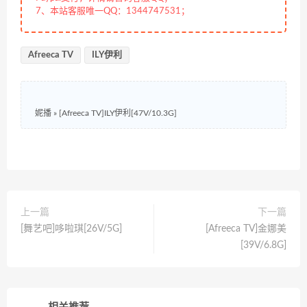
7、本站客服唯一QQ：1344747531；
Afreeca TV
ILY伊利
妮播
»
[Afreeca TV]ILY伊利[47V/10.3G]
上一篇
下一篇
[舞艺吧]哆啦琪[26V/5G]
[Afreeca TV]金娜美
[39V/6.8G]