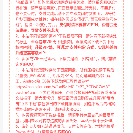
“充值说明”，如购买后发现网盘链接失效，请联系客服QQ进
行补链；请严格按照支付页面显示金额进行支付，不要多付
也不要少付，支付完成后请不要立即关闭付款页面，请等待
几秒页面成功跳转；如在线购买或充值提示“暂无收款账号在
线”，请换一种支付方式，
支付时请不要挂V*P*N，否则会无
法跳转，导致支付不成功
；
2、本站不同资源所需VIP下载权限不同，请注意下载模块处
的标注；至尊包年VIP无下载限制，直接购买下载不受下载
权限限制；
升级VIP处，可通过“支付升级”方式，实现补差价
升级更高等级VIP
；
3、资源或VIP一经售出，不接受退款，如有疑问，购买前咨
询客服QQ；
4、本站所有资源均存储于百度网盘，所有压缩包请下载后
尽量使用WinRAR（手机版为RAR，特别是早期资源）解
压，Android及IOS端下载及解压教程请参考：
https://pan.baidu.com/s/1adSz-MCiEcPT_7CDsC7aAA?
pwd=64um，不要在线解压，否则会报解压密码错误或压缩
文档损坏，请大家切记！解压密码请见购买或升级VIP后点
击“立即下载”按钮弹出的下载链接页面；如遇下载后的档案
损坏或解压密码不对，请联系客服QQ；
5、购买资源获得下载链接后，请顺手转存至自己的百度网
盘，如因未及时转存造成的资源失效，本站一概不予处理；
6、海外网友如无法通过微信、支付宝等充值，本站也接受
Paypal支付，详情请咨询客服QQ；