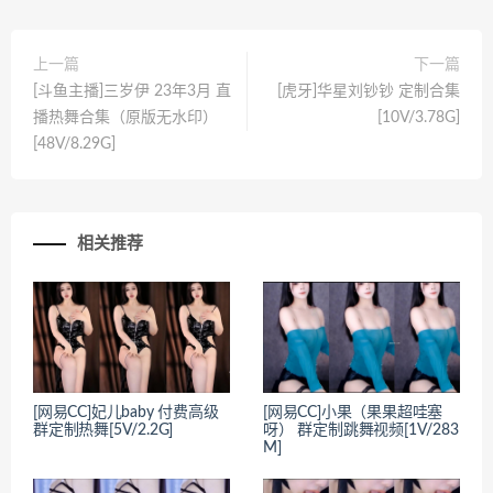
上一篇
下一篇
[斗鱼主播]三岁伊 23年3月 直
[虎牙]华星刘钞钞 定制合集
播热舞合集（原版无水印）
[10V/3.78G]
[48V/8.29G]
相关推荐
[网易CC]妃儿baby 付费高级
[网易CC]小果（果果超哇塞
群定制热舞[5V/2.2G]
呀） 群定制跳舞视频[1V/283
M]