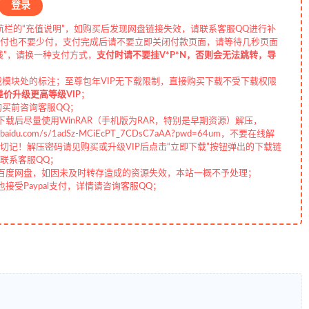
登录
航栏的“充值说明”，如购买后发现网盘链接失效，请联系客服QQ进行补
付也不要少付，支付完成后请不要立即关闭付款页面，请等待几秒页面
线”，请换一种支付方式，
支付时请不要挂V*P*N，否则会无法跳转，导
载模块处的标注；至尊包年VIP无下载限制，直接购买下载不受下载权限
差价升级更高等级VIP
；
购买前咨询客服QQ；
载后尽量使用WinRAR（手机版为RAR，特别是早期资源）解压，
aidu.com/s/1adSz-MCiEcPT_7CDsC7aAA?pwd=64um，不要在线解
记！解压密码请见购买或升级VIP后点击“立即下载”按钮弹出的下载链
联系客服QQ；
百度网盘，如因未及时转存造成的资源失效，本站一概不予处理；
受Paypal支付，详情请咨询客服QQ；