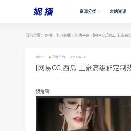
资源分类
友站资源
当前位置：
妮播
国内主播
其他平台
[网易CC]西瓜 土豪高级
>
>
>
admin
其他平台
2023-04-09
[网易CC]西瓜 土豪高级群定制热舞[
预览图：