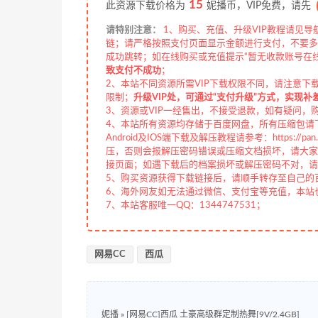
15
此资源下载价格为
妮播币，VIP免费，请先
请特别注意：
1、购买、充值、升级VIP教程请见导
链；请严格按照支付页面显示金额进行支付，不要多
成功跳转；如在线购买或充值提示“暂无收款账号在
致支付不成功
；
2、本站不同资源所需VIP下载权限不同，请注意下
限制；
升级VIP处，可通过“支付升级”方式，实现补
3、资源或VIP一经售出，不接受退款，如有疑问，
4、本站所有资源均存储于百度网盘，所有压缩包请下
Android及IOS端下载及解压教程请参考：https://pan.b
压，否则会报解压密码错误或压缩文档损坏，请大家切
接页面；如遇下载后的档案损坏或解压密码不对，请
5、购买资源获得下载链接后，请顺手转存至自己的
6、海外网友如无法通过微信、支付宝等充值，本站也接
7、本站客服唯一QQ：1344747531；
网易CC
西瓜
妮播
»
[网易CC]西瓜 土豪高级群定制热舞[9V/2.4GB]