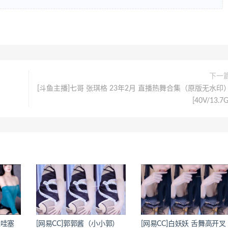
下一
[斗鱼主播]七哥 张琪格 23年2月 直播热舞合集（原版无水印
[40V/13.7G
超哇塞
[网易CC]郭郭酱（小小郭）
[网易CC]白妖妖 舌舞高开叉