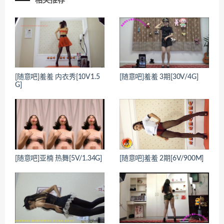
相关推荐
[随意吧]羞羞 内衣秀[10V1.5
[随意吧]羞羞 3期[30V/4G]
G]
[随意吧]亚楠 热舞[5V/1.34G]
[随意吧]羞羞 2期[6V/900M]