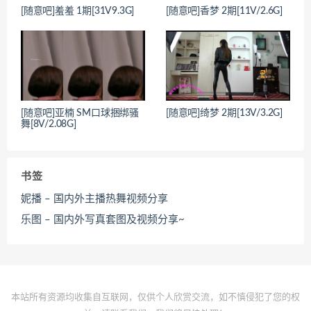
[随意吧]羞羞 1期[31V9.3G]
[随意吧]香梦 2期[11V/2.6G]
[随意吧]亚楠 SM口球捆绑骚
[随意吧]绮梦 2期[13V/3.2G]
舞[8V/2.08G]
书签
妮播 – 国内外主播热舞视频分享
乐图 – 国内外写真套图及视频分享~
本站所有资源均收集自互联网，仅供个人欣赏交流，如不慎侵犯了您的权