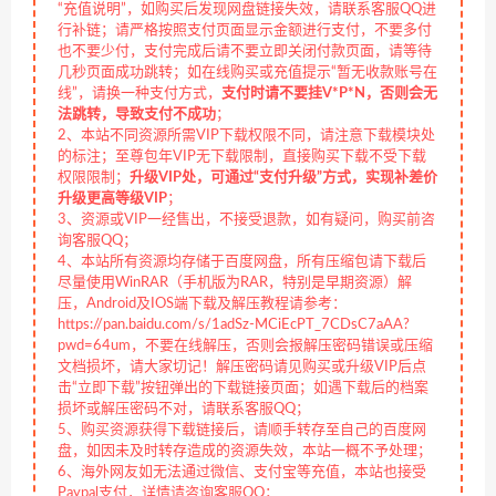
“充值说明”，如购买后发现网盘链接失效，请联系客服QQ进
行补链；请严格按照支付页面显示金额进行支付，不要多付
也不要少付，支付完成后请不要立即关闭付款页面，请等待
几秒页面成功跳转；如在线购买或充值提示“暂无收款账号在
线”，请换一种支付方式，
支付时请不要挂V*P*N，否则会无
法跳转，导致支付不成功
；
2、本站不同资源所需VIP下载权限不同，请注意下载模块处
的标注；至尊包年VIP无下载限制，直接购买下载不受下载
权限限制；
升级VIP处，可通过“支付升级”方式，实现补差价
升级更高等级VIP
；
3、资源或VIP一经售出，不接受退款，如有疑问，购买前咨
询客服QQ；
4、本站所有资源均存储于百度网盘，所有压缩包请下载后
尽量使用WinRAR（手机版为RAR，特别是早期资源）解
压，Android及IOS端下载及解压教程请参考：
https://pan.baidu.com/s/1adSz-MCiEcPT_7CDsC7aAA?
pwd=64um，不要在线解压，否则会报解压密码错误或压缩
文档损坏，请大家切记！解压密码请见购买或升级VIP后点
击“立即下载”按钮弹出的下载链接页面；如遇下载后的档案
损坏或解压密码不对，请联系客服QQ；
5、购买资源获得下载链接后，请顺手转存至自己的百度网
盘，如因未及时转存造成的资源失效，本站一概不予处理；
6、海外网友如无法通过微信、支付宝等充值，本站也接受
Paypal支付，详情请咨询客服QQ；