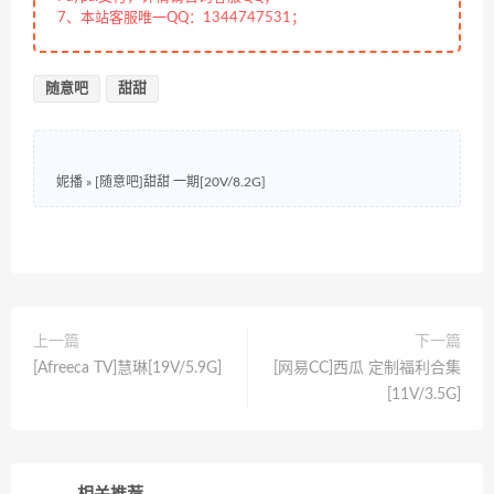
7、本站客服唯一QQ：1344747531；
随意吧
甜甜
妮播
»
[随意吧]甜甜 一期[20V/8.2G]
上一篇
下一篇
[Afreeca TV]慧琳[19V/5.9G]
[网易CC]西瓜 定制福利合集
[11V/3.5G]