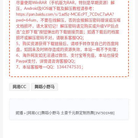
尽量使用WinRAR（手机版为RAR，特别是早期资源）解
压，Android及IOS端下载及解压教程请参考：
https://pan.baidu.com/s/1adSz-MCiEcPT_7CDsC7aAA?
pwd=64um，不要在线解压，否则会报解压密码错误或压缩
文档损坏，请大家切记！解压密码请见购买或升级VIP后点
击“立即下载”按钮弹出的下载链接页面；如遇下载后的档案
损坏或解压密码不对，请联系客服QQ；
5、购买资源获得下载链接后，请顺手转存至自己的百度网
盘，如因未及时转存造成的资源失效，本站一概不予处理；
6、海外网友如无法通过微信、支付宝等充值，本站也接受
Paypal支付，详情请咨询客服QQ；
7、本站客服唯一QQ：1344747531；
网易CC
舞蹈小野马
妮播
»
[网易CC]舞蹈小野马 土豪千元群定制热舞[3V/501MB]