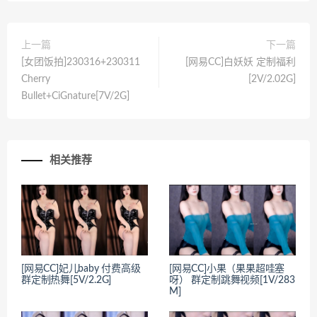
上一篇
下一篇
[女团饭拍]230316+230311
[网易CC]白妖妖 定制福利
Cherry
[2V/2.02G]
Bullet+CiGnature[7V/2G]
相关推荐
[网易CC]妃儿baby 付费高级
[网易CC]小果（果果超哇塞
群定制热舞[5V/2.2G]
呀） 群定制跳舞视频[1V/283
M]