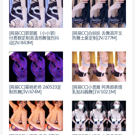
[网易CC]郭郭酱（小小郭）
[网易CC]白妖妖 舌舞高开叉
付费群定制高清热舞强烈抖
热舞土豪定制[2V/277M]
动[2V/843M]
[网易CC]幂桃老师 260523定
[网易CC]小恩雅 阿黑颜表情
制热舞[3V/674M]
乳贴抖胸舞[1V/102.1M]