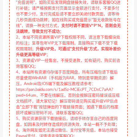
“充值说明”，如购买后发现网盘链接失效，请联系客服QQ进
行补链；请严格按照支付页面显示金额进行支付，不要多付
也不要少付，支付完成后请不要立即关闭付款页面，请等待
几秒页面成功跳转；如在线购买或充值提示“暂无收款账号在
线”，请换一种支付方式，
支付时请不要挂V*P*N，否则会无
法跳转，导致支付不成功
；
2、本站不同资源所需VIP下载权限不同，请注意下载模块处
的标注；至尊包年VIP无下载限制，直接购买下载不受下载
权限限制；
升级VIP处，可通过“支付升级”方式，实现补差价
升级更高等级VIP
；
3、资源或VIP一经售出，不接受退款，如有疑问，购买前咨
询客服QQ；
4、本站所有资源均存储于百度网盘，所有压缩包请下载后
尽量使用WinRAR（手机版为RAR，特别是早期资源）解
压，Android及IOS端下载及解压教程请参考：
https://pan.baidu.com/s/1adSz-MCiEcPT_7CDsC7aAA?
pwd=64um，不要在线解压，否则会报解压密码错误或压缩
文档损坏，请大家切记！解压密码请见购买或升级VIP后点
击“立即下载”按钮弹出的下载链接页面；如遇下载后的档案
损坏或解压密码不对，请联系客服QQ；
5、购买资源获得下载链接后，请顺手转存至自己的百度网
盘，如因未及时转存造成的资源失效，本站一概不予处理；
6、海外网友如无法通过微信、支付宝等充值，本站也接受
Paypal支付，详情请咨询客服QQ；