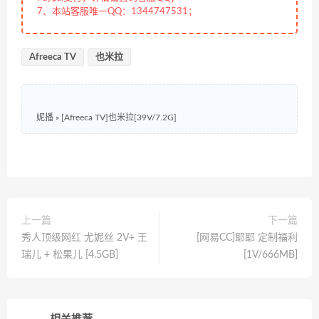
7、本站客服唯一QQ：1344747531；
Afreeca TV
也米拉
妮播
»
[Afreeca TV]也米拉[39V/7.2G]
上一篇
下一篇
秀人顶级网红 尤妮丝 2V+ 王
[网易CC]耶耶 定制福利
瑞儿 + 松果儿 [4.5GB]
[1V/666MB]