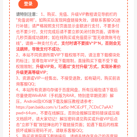
登录
请特别注意：
1、购买、充值、升级VIP教程请见导航栏的
“充值说明”，如购买后发现网盘链接失效，请联系客服QQ进
行补链；请严格按照支付页面显示金额进行支付，不要多付
也不要少付，支付完成后请不要立即关闭付款页面，请等待
几秒页面成功跳转；如在线购买或充值提示“暂无收款账号在
线”，请换一种支付方式，
支付时请不要挂V*P*N，否则会无
法跳转，导致支付不成功
；
2、本站不同资源所需VIP下载权限不同，请注意下载模块处
的标注；至尊包年VIP无下载限制，直接购买下载不受下载
权限限制；
升级VIP处，可通过“支付升级”方式，实现补差价
升级更高等级VIP
；
3、资源或VIP一经售出，不接受退款，如有疑问，购买前咨
询客服QQ；
4、本站所有资源均存储于百度网盘，所有压缩包请下载后
尽量使用WinRAR（手机版为RAR，特别是早期资源）解
压，Android及IOS端下载及解压教程请参考：
https://pan.baidu.com/s/1adSz-MCiEcPT_7CDsC7aAA?
pwd=64um，不要在线解压，否则会报解压密码错误或压缩
文档损坏，请大家切记！解压密码请见购买或升级VIP后点
击“立即下载”按钮弹出的下载链接页面；如遇下载后的档案
损坏或解压密码不对，请联系客服QQ；
5、购买资源获得下载链接后，请顺手转存至自己的百度网