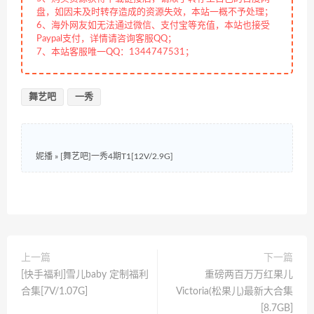
盘，如因未及时转存造成的资源失效，本站一概不予处理；
6、海外网友如无法通过微信、支付宝等充值，本站也接受
Paypal支付，详情请咨询客服QQ；
7、本站客服唯一QQ：1344747531；
舞艺吧
一秀
妮播
»
[舞艺吧]一秀4期T1[12V/2.9G]
上一篇
下一篇
[快手福利]雪儿baby 定制福利
重磅两百万万红果儿
合集[7V/1.07G]
Victoria(松果儿)最新大合集
[8.7GB]