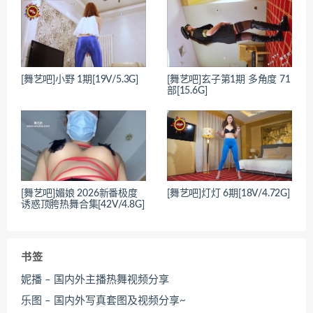
[舞艺吧]小野 1期[19V/5.3G]
[舞艺吧]玄子第1期 多角度 71
部[15.6G]
[舞艺吧]媚娘 2026新番极度
[舞艺吧]灯灯 6期[18V/4.72G]
诱惑顶胯热舞合集[42V/4.8G]
书签
妮播 – 国内外主播热舞视频分享
乐图 – 国内外写真套图及视频分享~