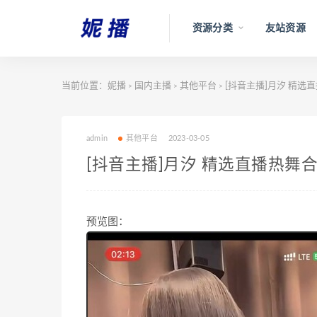
资源分类
友站资源
当前位置：
妮播
国内主播
其他平台
[抖音主播]月汐 精选直播
>
>
>
admin
其他平台
2023-03-05
[抖音主播]月汐 精选直播热舞合集[
预览图：