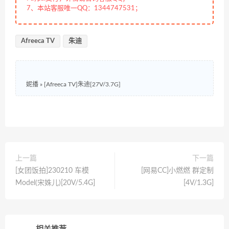
7、本站客服唯一QQ：1344747531；
Afreeca TV
朱迪
妮播
»
[Afreeca TV]朱迪[27V/3.7G]
上一篇
下一篇
[女团饭拍]230210 车模
[网易CC]小燃燃 群定制
Model(宋姝儿)[20V/5.4G]
[4V/1.3G]