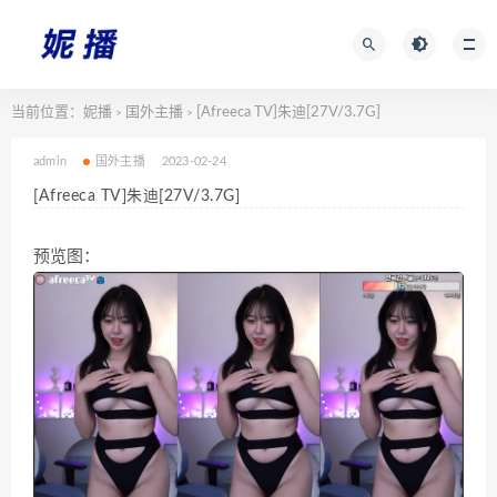
当前位置：
妮播
国外主播
[Afreeca TV]朱迪[27V/3.7G]
>
>
admin
国外主播
2023-02-24
[Afreeca TV]朱迪[27V/3.7G]
预览图：