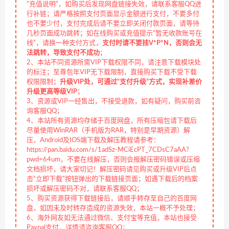
“充值说明”，如购买后发现网盘链接失效，请联系客服QQ进
行补链；请严格按照支付页面显示金额进行支付，不要多付
也不要少付，支付完成后请不要立即关闭付款页面，请等待
几秒页面成功跳转；如在线购买或充值提示“暂无收款账号在
线”，请换一种支付方式，
支付时请不要挂V*P*N，否则会无
法跳转，导致支付不成功
；
2、本站不同资源所需VIP下载权限不同，请注意下载模块处
的标注；至尊包年VIP无下载限制，直接购买下载不受下载
权限限制；
升级VIP处，可通过“支付升级”方式，实现补差价
升级更高等级VIP
；
3、资源或VIP一经售出，不接受退款，如有疑问，购买前咨
询客服QQ；
4、本站所有资源均存储于百度网盘，所有压缩包请下载后
尽量使用WinRAR（手机版为RAR，特别是早期资源）解
压，Android及IOS端下载及解压教程请参考：
https://pan.baidu.com/s/1adSz-MCiEcPT_7CDsC7aAA?
pwd=64um，不要在线解压，否则会报解压密码错误或压缩
文档损坏，请大家切记！解压密码请见购买或升级VIP后点
击“立即下载”按钮弹出的下载链接页面；如遇下载后的档案
损坏或解压密码不对，请联系客服QQ；
5、购买资源获得下载链接后，请顺手转存至自己的百度网
盘，如因未及时转存造成的资源失效，本站一概不予处理；
6、海外网友如无法通过微信、支付宝等充值，本站也接受
Paypal支付，详情请咨询客服QQ；