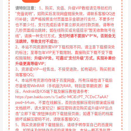
请特别注意：
1、购买、充值、升级VIP教程请见导航栏的
“充值说明”，如购买后发现网盘链接失效，请联系客服QQ进
行补链；请严格按照支付页面显示金额进行支付，不要多付
也不要少付，支付完成后请不要立即关闭付款页面，请等待
几秒页面成功跳转；如在线购买或充值提示“暂无收款账号在
线”，请换一种支付方式，
支付时请不要挂V*P*N，否则会无
法跳转，导致支付不成功
；
2、本站不同资源所需VIP下载权限不同，请注意下载模块处
的标注；至尊包年VIP无下载限制，直接购买下载不受下载
权限限制；
升级VIP处，可通过“支付升级”方式，实现补差价
升级更高等级VIP
；
3、资源或VIP一经售出，不接受退款，如有疑问，购买前咨
询客服QQ；
4、本站所有资源均存储于百度网盘，所有压缩包请下载后
尽量使用WinRAR（手机版为RAR，特别是早期资源）解
压，Android及IOS端下载及解压教程请参考：
https://pan.baidu.com/s/1adSz-MCiEcPT_7CDsC7aAA?
pwd=64um，不要在线解压，否则会报解压密码错误或压缩
文档损坏，请大家切记！解压密码请见购买或升级VIP后点
击“立即下载”按钮弹出的下载链接页面；如遇下载后的档案
损坏或解压密码不对，请联系客服QQ；
5、购买资源获得下载链接后，请顺手转存至自己的百度网
盘，如因未及时转存造成的资源失效，本站一概不予处理；