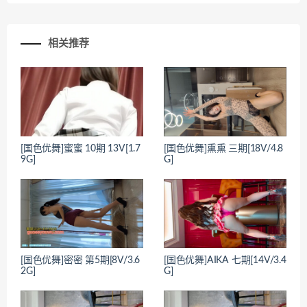
相关推荐
[国色优舞]蜜蜜 10期 13V[1.7
[国色优舞]熏熏 三期[18V/4.8
9G]
G]
[国色优舞]密密 第5期[8V/3.6
[国色优舞]AIKA 七期[14V/3.4
2G]
G]