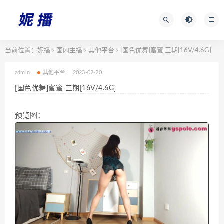
当前位置：
妮播
国内主播
其他平台
[国色优舞]蜜蜜 三期[16V/4.6G]
>
>
>
admin
其他平台
2023-02-20
[国色优舞]蜜蜜 三期[16V/4.6G]
预览图：