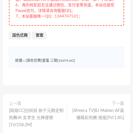
6、海外网友如无法通过微信、支付宝等充值，本站也接受
Paypal支付，详情请咨询客服QQ；
7、本站客服唯一QQ：1344747531；
国色优舞
蜜蜜
妮播
»
[国色优舞]蜜蜜 三期[16V/4.6G]
上一篇
下一篇
[网易CC]白妖妖 新千元群定制
[Afreeca TV]BJ Makien AF直
热舞JK 女学生 光棒摩擦
播精彩热舞 绝版[9V/1.8G]
[1V/258.2M]