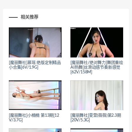
相关推荐
[魔丽舞社]慕瑶 绝版定制精品
[魔丽舞社/绝对舞力]舞团重绘
小合集[6V/1.9G]
AI热舞[丝滑动感节奏新感觉
[62V/158M]
[魔丽舞社]小楠楠 第13期[12
[魔丽舞社]雯萱(薇薇)第2.3期
V/3.7G]
[20V/5.3G]