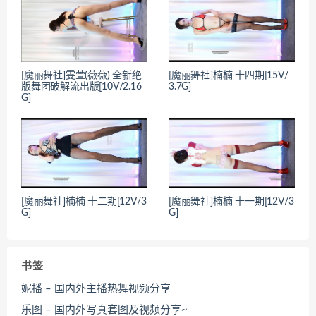
[魔丽舞社]雯萱(薇薇) 全新绝
[魔丽舞社]楠楠 十四期[15V/
版舞团破解流出版[10V/2.16
3.7G]
G]
[魔丽舞社]楠楠 十二期[12V/3
[魔丽舞社]楠楠 十一期[12V/3
G]
G]
书签
妮播 – 国内外主播热舞视频分享
乐图 – 国内外写真套图及视频分享~