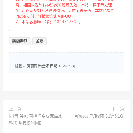
盘，如因未及时转存造成的资源失效，本站一概不予处理；
6、海外网友如无法通过微信、支付宝等充值，本站也接受
Paypal支付，详情请咨询客服QQ；
7、本站客服唯一QQ：1344747531；
魔丽舞社
金娜
妮播
»
[魔丽舞社]金娜 四期[15V/6.5G]
上一篇
下一篇
[抖音]哭包 直播间身穿死库水
[Afreeca TV]绮丽[31V/5.1G]
整活 热舞[594MB]