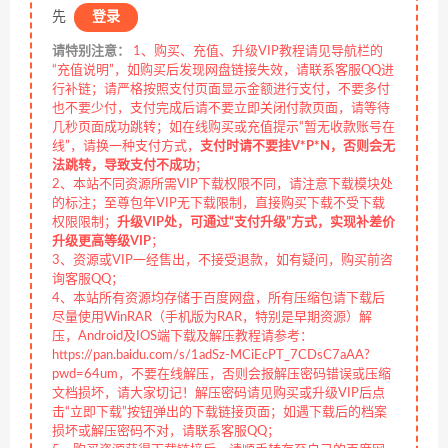
先
登录
请特别注意：
1、购买、充值、升级VIP教程请见导航栏的
“充值说明”，如购买后发现网盘链接失效，请联系客服QQ进
行补链；请严格按照支付页面显示金额进行支付，不要多付
也不要少付，支付完成后请不要立即关闭付款页面，请等待
几秒页面成功跳转；如在线购买或充值提示“暂无收款账号在
线”，请换一种支付方式，
支付时请不要挂V*P*N，否则会无
法跳转，导致支付不成功
；
2、本站不同资源所需VIP下载权限不同，请注意下载模块处
的标注；至尊包年VIP无下载限制，直接购买下载不受下载
权限限制；
升级VIP处，可通过“支付升级”方式，实现补差价
升级更高等级VIP
；
3、资源或VIP一经售出，不接受退款，如有疑问，购买前咨
询客服QQ；
4、本站所有资源均存储于百度网盘，所有压缩包请下载后
尽量使用WinRAR（手机版为RAR，特别是早期资源）解
压，Android及IOS端下载及解压教程请参考：
https://pan.baidu.com/s/1adSz-MCiEcPT_7CDsC7aAA?
pwd=64um，不要在线解压，否则会报解压密码错误或压缩
文档损坏，请大家切记！解压密码请见购买或升级VIP后点
击“立即下载”按钮弹出的下载链接页面；如遇下载后的档案
损坏或解压密码不对，请联系客服QQ；