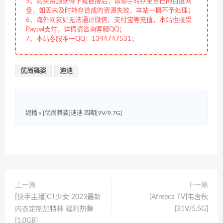
5、购买资源获得下载链接后，请顺手转存至自己的百度网
盘，如因未及时转存造成的资源失效，本站一概不予处理；
6、海外网友如无法通过微信、支付宝等充值，本站也接受
Paypal支付，详情请咨询客服QQ；
7、本站客服唯一QQ：1344747531；
优尚舞姿
迪迪
妮播
»
[优尚舞姿]迪迪 四期[9V/9.7G]
上一篇
下一篇
[快手主播]CT少女 2023最新
[Afreeca TV]韦含秋
内衣定制加特林 福利热舞
[31V/5.5G]
[1.0GB]