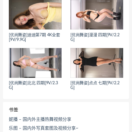
[优尚舞姿]迪迪第7期 4K全套
[优尚舞姿]漫漫 四期[9V/2.2
[9V/9.9G]
G]
[优尚舞姿]北北 四期[9V/2.3
[优尚舞姿]点点 七期[9V/2.2
G]
G]
书签
妮播 – 国内外主播热舞视频分享
乐图 – 国内外写真套图及视频分享~