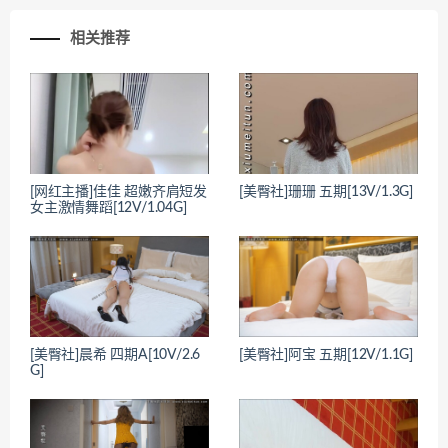
相关推荐
[网红主播]佳佳 超嫩齐肩短发
[美臀社]珊珊 五期[13V/1.3G]
女主激情舞蹈[12V/1.04G]
[美臀社]晨希 四期A[10V/2.6
[美臀社]阿宝 五期[12V/1.1G]
G]