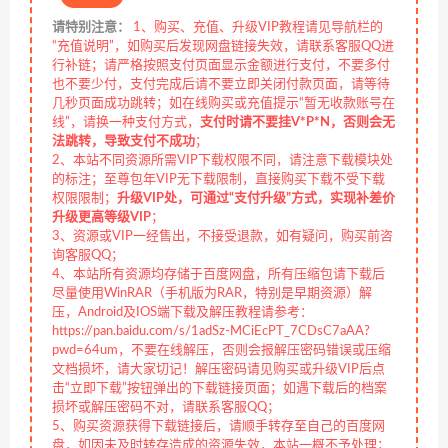
请特别注意：
1、购买、充值、升级VIP教程请见导航栏的
“充值说明”，如购买后发现网盘链接失效，请联系客服QQ进
行补链；请严格按照支付页面显示金额进行支付，不要多付
也不要少付，支付完成后请不要立即关闭付款页面，请等待
几秒页面成功跳转；如在线购买或充值提示“暂无收款账号在
线”，请换一种支付方式，
支付时请不要挂V*P*N，否则会无
法跳转，导致支付不成功
；
2、本站不同资源所需VIP下载权限不同，请注意下载模块处
的标注；至尊包年VIP无下载限制，直接购买下载不受下载
权限限制；
升级VIP处，可通过“支付升级”方式，实现补差价
升级更高等级VIP
；
3、资源或VIP一经售出，不接受退款，如有疑问，购买前咨
询客服QQ；
4、本站所有资源均存储于百度网盘，所有压缩包请下载后
尽量使用WinRAR（手机版为RAR，特别是早期资源）解
压，Android及IOS端下载及解压教程请参考：
https://pan.baidu.com/s/1adSz-MCiEcPT_7CDsC7aAA?
pwd=64um，不要在线解压，否则会报解压密码错误或压缩
文档损坏，请大家切记！解压密码请见购买或升级VIP后点
击“立即下载”按钮弹出的下载链接页面；如遇下载后的档案
损坏或解压密码不对，请联系客服QQ；
5、购买资源获得下载链接后，请顺手转存至自己的百度网
盘，如因未及时转存造成的资源失效，本站一概不予处理；