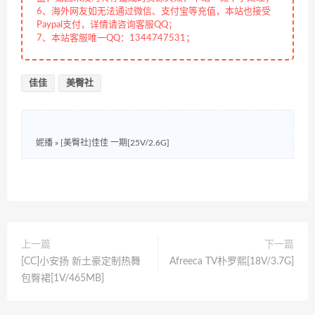
6、海外网友如无法通过微信、支付宝等充值，本站也接受
Paypal支付，详情请咨询客服QQ；
7、本站客服唯一QQ：1344747531；
佳佳
美臀社
妮播
»
[美臀社]佳佳 一期[25V/2.6G]
上一篇
下一篇
[CC]小安扬 新土豪定制热舞
Afreeca TV朴罗熙[18V/3.7G]
包臀裙[1V/465MB]