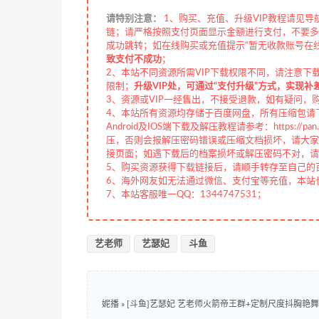
请特别注意：
1、购买、充值、升级VIP教程请见导
链；请严格按照支付页面显示金额进行支付，不要多
成功跳转；如在线购买或充值提示“暂无收款账号在
致支付不成功
；
2、本站不同资源所需VIP下载权限不同，请注意下
限制；
升级VIP处，可通过“支付升级”方式，实现补
3、资源或VIP一经售出，不接受退款，如有疑问，
4、本站所有资源均存储于百度网盘，所有压缩包请下
Android及IOS端下载及解压教程请参考：https://pan.b
压，否则会报解压密码错误或压缩文档损坏，请大家切
接页面；如遇下载后的档案损坏或解压密码不对，请
5、购买资源获得下载链接后，请顺手转存至自己的
6、海外网友如无法通过微信、支付宝等充值，本站也接
7、本站客服唯一QQ：1344747531；
艺老师
艺瑟妃
斗鱼
妮播
»
[斗鱼]艺瑟妃 艺老师火箭帝王群+定制尺度抖胸艳舞系列