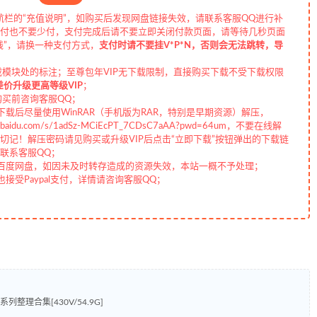
航栏的“充值说明”，如购买后发现网盘链接失效，请联系客服QQ进行补
付也不要少付，支付完成后请不要立即关闭付款页面，请等待几秒页面
线”，请换一种支付方式，
支付时请不要挂V*P*N，否则会无法跳转，导
载模块处的标注；至尊包年VIP无下载限制，直接购买下载不受下载权限
差价升级更高等级VIP
；
购买前咨询客服QQ；
载后尽量使用WinRAR（手机版为RAR，特别是早期资源）解压，
aidu.com/s/1adSz-MCiEcPT_7CDsC7aAA?pwd=64um，不要在线解
记！解压密码请见购买或升级VIP后点击“立即下载”按钮弹出的下载链
联系客服QQ；
百度网盘，如因未及时转存造成的资源失效，本站一概不予处理；
受Paypal支付，详情请咨询客服QQ；
整理合集[430V/54.9G]