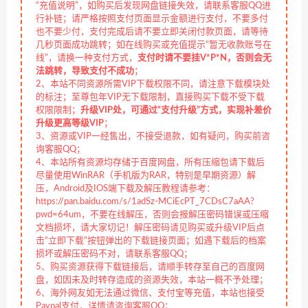
“充值说明”，如购买后发现网盘链接失效，请联系客服QQ进
行补链；请严格按照支付页面显示金额进行支付，不要多付
也不要少付，支付完成后请不要立即关闭付款页面，请等待
几秒页面成功跳转；如在线购买或充值提示“暂无收款账号在
线”，请换一种支付方式，
支付时请不要挂V*P*N，否则会无
法跳转，导致支付不成功
；
2、本站不同资源所需VIP下载权限不同，请注意下载模块处
的标注；至尊包年VIP无下载限制，直接购买下载不受下载
权限限制；
升级VIP处，可通过“支付升级”方式，实现补差价
升级更高等级VIP
；
3、资源或VIP一经售出，不接受退款，如有疑问，购买前咨
询客服QQ；
4、本站所有资源均存储于百度网盘，所有压缩包请下载后
尽量使用WinRAR（手机版为RAR，特别是早期资源）解
压，Android及IOS端下载及解压教程请参考：
https://pan.baidu.com/s/1adSz-MCiEcPT_7CDsC7aAA?
pwd=64um，不要在线解压，否则会报解压密码错误或压缩
文档损坏，请大家切记！解压密码请见购买或升级VIP后点
击“立即下载”按钮弹出的下载链接页面；如遇下载后的档案
损坏或解压密码不对，请联系客服QQ；
5、购买资源获得下载链接后，请顺手转存至自己的百度网
盘，如因未及时转存造成的资源失效，本站一概不予处理；
6、海外网友如无法通过微信、支付宝等充值，本站也接受
Paypal支付，详情请咨询客服QQ；