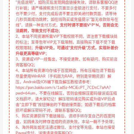
“充值说明”，如购买后发现网盘链接失效，请联系客服QQ进
行补链；请严格按照支付页面显示金额进行支付，不要多付
也不要少付，支付完成后请不要立即关闭付款页面，请等待
几秒页面成功跳转；如在线购买或充值提示“暂无收款账号在
线”，请换一种支付方式，
支付时请不要挂V*P*N，否则会无
法跳转，导致支付不成功
；
2、本站不同资源所需VIP下载权限不同，请注意下载模块处
的标注；至尊包年VIP无下载限制，直接购买下载不受下载
权限限制；
升级VIP处，可通过“支付升级”方式，实现补差价
升级更高等级VIP
；
3、资源或VIP一经售出，不接受退款，如有疑问，购买前咨
询客服QQ；
4、本站所有资源均存储于百度网盘，所有压缩包请下载后
尽量使用WinRAR（手机版为RAR，特别是早期资源）解
压，Android及IOS端下载及解压教程请参考：
https://pan.baidu.com/s/1adSz-MCiEcPT_7CDsC7aAA?
pwd=64um，不要在线解压，否则会报解压密码错误或压缩
文档损坏，请大家切记！解压密码请见购买或升级VIP后点
击“立即下载”按钮弹出的下载链接页面；如遇下载后的档案
损坏或解压密码不对，请联系客服QQ；
5、购买资源获得下载链接后，请顺手转存至自己的百度网
盘，如因未及时转存造成的资源失效，本站一概不予处理；
6、海外网友如无法通过微信、支付宝等充值，本站也接受
Paypal支付，详情请咨询客服QQ；