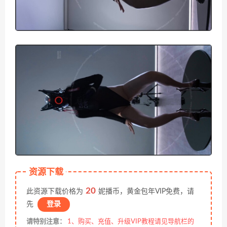
资源下载
20
此资源下载价格为
妮播币，黄金包年VIP免费，请
先
登录
请特别注意：
1、购买、充值、升级VIP教程请见导航栏的