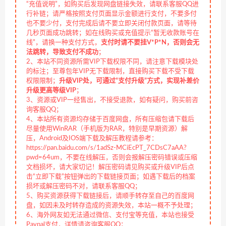
“充值说明”，如购买后发现网盘链接失效，请联系客服QQ进
行补链；请严格按照支付页面显示金额进行支付，不要多付
也不要少付，支付完成后请不要立即关闭付款页面，请等待
几秒页面成功跳转；如在线购买或充值提示“暂无收款账号在
线”，请换一种支付方式，
支付时请不要挂V*P*N，否则会无
法跳转，导致支付不成功
；
2、本站不同资源所需VIP下载权限不同，请注意下载模块处
的标注；至尊包年VIP无下载限制，直接购买下载不受下载
权限限制；
升级VIP处，可通过“支付升级”方式，实现补差价
升级更高等级VIP
；
3、资源或VIP一经售出，不接受退款，如有疑问，购买前咨
询客服QQ；
4、本站所有资源均存储于百度网盘，所有压缩包请下载后
尽量使用WinRAR（手机版为RAR，特别是早期资源）解
压，Android及IOS端下载及解压教程请参考：
https://pan.baidu.com/s/1adSz-MCiEcPT_7CDsC7aAA?
pwd=64um，不要在线解压，否则会报解压密码错误或压缩
文档损坏，请大家切记！解压密码请见购买或升级VIP后点
击“立即下载”按钮弹出的下载链接页面；如遇下载后的档案
损坏或解压密码不对，请联系客服QQ；
5、购买资源获得下载链接后，请顺手转存至自己的百度网
盘，如因未及时转存造成的资源失效，本站一概不予处理；
6、海外网友如无法通过微信、支付宝等充值，本站也接受
Paypal支付，详情请咨询客服QQ；