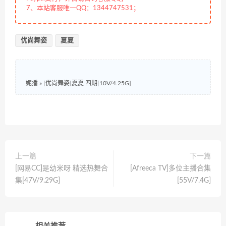
7、本站客服唯一QQ：1344747531；
优尚舞姿
夏夏
妮播
»
[优尚舞姿]夏夏 四期[10V/4.25G]
上一篇
下一篇
[网易CC]是幼米呀 精选热舞合
[Afreeca TV]多位主播合集
集[47V/9.29G]
[55V/7.4G]