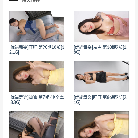
相关推荐
[优尚舞姿]叮叮 第90期18部[1
[优尚舞姿]点点 第18期9部[1.
2.1G]
8G]
[优尚舞姿]迪迪 第7期 4K全套
[优尚舞姿]叮叮 第86期9部[2.
[8.8G]
1G]