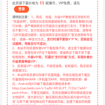
15
此资源下载价格为
妮播币，VIP免费，请先
登录
请特别注意：
1、购买、充值、升级VIP教程请见导航栏的
“充值说明”，如购买后发现网盘链接失效，请联系客服QQ进
行补链；请严格按照支付页面显示金额进行支付，不要多付
也不要少付，支付完成后请不要立即关闭付款页面，请等待
几秒页面成功跳转；如在线购买或充值提示“暂无收款账号在
线”，请换一种支付方式，
支付时请不要挂V*P*N，否则会无
法跳转，导致支付不成功
；
2、本站不同资源所需VIP下载权限不同，请注意下载模块处
的标注；至尊包年VIP无下载限制，直接购买下载不受下载
权限限制；
升级VIP处，可通过“支付升级”方式，实现补差价
升级更高等级VIP
；
3、资源或VIP一经售出，不接受退款，如有疑问，购买前咨
询客服QQ；
4、本站所有资源均存储于百度网盘，所有压缩包请下载后
尽量使用WinRAR（手机版为RAR，特别是早期资源）解
压，Android及IOS端下载及解压教程请参考：
https://pan.baidu.com/s/1adSz-MCiEcPT_7CDsC7aAA?
pwd=64um，不要在线解压，否则会报解压密码错误或压缩
文档损坏，请大家切记！解压密码请见购买或升级VIP后点
击“立即下载”按钮弹出的下载链接页面；如遇下载后的档案