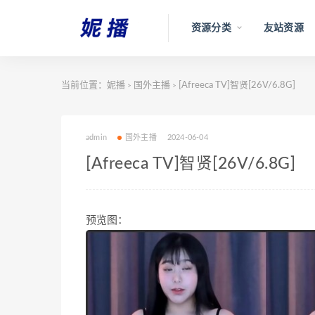
资源分类
友站资源
当前位置：
妮播
国外主播
[Afreeca TV]智贤[26V/6.8G]
>
>
admin
国外主播
2024-06-04
[Afreeca TV]智贤[26V/6.8G]
预览图：