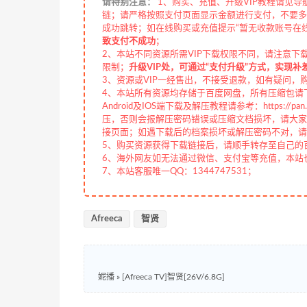
请特别注意：
1、购买、充值、升级VIP教程请见导
链；请严格按照支付页面显示金额进行支付，不要多
成功跳转；如在线购买或充值提示“暂无收款账号在
致支付不成功
；
2、本站不同资源所需VIP下载权限不同，请注意下
限制；
升级VIP处，可通过“支付升级”方式，实现补
3、资源或VIP一经售出，不接受退款，如有疑问，
4、本站所有资源均存储于百度网盘，所有压缩包请下
Android及IOS端下载及解压教程请参考：https://pan.b
压，否则会报解压密码错误或压缩文档损坏，请大家切
接页面；如遇下载后的档案损坏或解压密码不对，请
5、购买资源获得下载链接后，请顺手转存至自己的
6、海外网友如无法通过微信、支付宝等充值，本站也接
7、本站客服唯一QQ：1344747531；
Afreeca
智贤
妮播
»
[Afreeca TV]智贤[26V/6.8G]