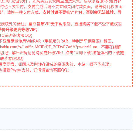
航栏的“充值说明”，如购买后发现网盘链接失效，请联系客服QQ进行补
付也不要少付，支付完成后请不要立即关闭付款页面，请等待几秒页面
线”，请换一种支付方式，
支付时请不要挂V*P*N，否则会无法跳转，导
载模块处的标注；至尊包年VIP无下载限制，直接购买下载不受下载权限
差价升级更高等级VIP
；
购买前咨询客服QQ；
载后尽量使用WinRAR（手机版为RAR，特别是早期资源）解压，
aidu.com/s/1adSz-MCiEcPT_7CDsC7aAA?pwd=64um，不要在线解
记！解压密码请见购买或升级VIP后点击“立即下载”按钮弹出的下载链
联系客服QQ；
百度网盘，如因未及时转存造成的资源失效，本站一概不予处理；
受Paypal支付，详情请咨询客服QQ；