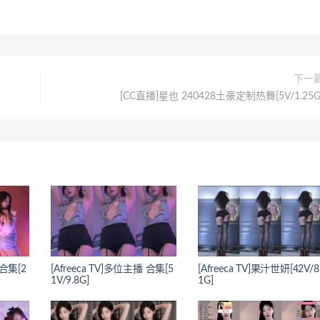
下一
[CC直播]星也 240428土豪定制热舞[5V/1.25G
 合集[2
[Afreeca TV]多位主播 合集[5
[Afreeca TV]果汁世妍[42V/8
1V/9.8G]
1G]