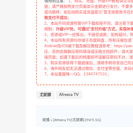
请特别注意：
1、购买、充值、升级VIP教程请见导
链；请严格按照支付页面显示金额进行支付，不要多
成功跳转；如在线购买或充值提示“暂无收款账号在
致支付不成功
；
2、本站不同资源所需VIP下载权限不同，请注意下
限制；
升级VIP处，可通过“支付升级”方式，实现补
3、资源或VIP一经售出，不接受退款，如有疑问，
4、本站所有资源均存储于百度网盘，所有压缩包请下
Android及IOS端下载及解压教程请参考：https://pan.b
压，否则会报解压密码错误或压缩文档损坏，请大家切
接页面；如遇下载后的档案损坏或解压密码不对，请
5、购买资源获得下载链接后，请顺手转存至自己的
6、海外网友如无法通过微信、支付宝等充值，本站也接
7、本站客服唯一QQ：1344747531；
尤妮娜
Afreeca TV
妮播
»
[Afreeca TV]尤妮娜[25V/5.1G]