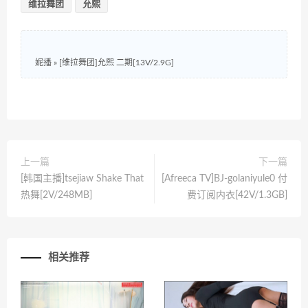
维拉舞团
允熙
妮播
»
[维拉舞团]允熙 二期[13V/2.9G]
上一篇
下一篇
[韩国主播]tsejiaw Shake That
[Afreeca TV]BJ-golaniyule0 付
热舞[2V/248MB]
费订阅内衣[42V/1.3GB]
相关推荐