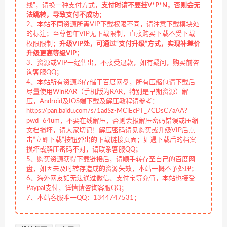
线”，请换一种支付方式，
支付时请不要挂V*P*N，否则会无
法跳转，导致支付不成功
；
2、本站不同资源所需VIP下载权限不同，请注意下载模块处
的标注；至尊包年VIP无下载限制，直接购买下载不受下载
权限限制；
升级VIP处，可通过“支付升级”方式，实现补差价
升级更高等级VIP
；
3、资源或VIP一经售出，不接受退款，如有疑问，购买前咨
询客服QQ；
4、本站所有资源均存储于百度网盘，所有压缩包请下载后
尽量使用WinRAR（手机版为RAR，特别是早期资源）解
压，Android及IOS端下载及解压教程请参考：
https://pan.baidu.com/s/1adSz-MCiEcPT_7CDsC7aAA?
pwd=64um，不要在线解压，否则会报解压密码错误或压缩
文档损坏，请大家切记！解压密码请见购买或升级VIP后点
击“立即下载”按钮弹出的下载链接页面；如遇下载后的档案
损坏或解压密码不对，请联系客服QQ；
5、购买资源获得下载链接后，请顺手转存至自己的百度网
盘，如因未及时转存造成的资源失效，本站一概不予处理；
6、海外网友如无法通过微信、支付宝等充值，本站也接受
Paypal支付，详情请咨询客服QQ；
7、本站客服唯一QQ：1344747531；