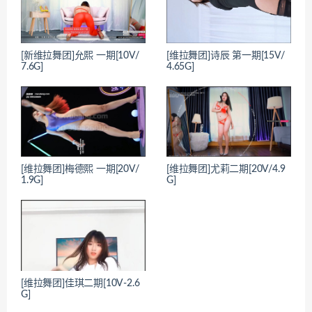
[新维拉舞团]允熙 一期[10V/
[维拉舞团]诗辰 第一期[15V/
7.6G]
4.65G]
[维拉舞团]梅德熙 一期[20V/
[维拉舞团]尤莉二期[20V/4.9
1.9G]
G]
[维拉舞团]佳琪二期[10V-2.6
G]