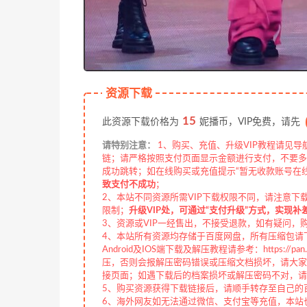
资源下载
15
此资源下载价格为
妮播币，VIP免费，请先
请特别注意：
1、购买、充值、升级VIP教程请见导
链；请严格按照支付页面显示金额进行支付，不要多
成功跳转；如在线购买或充值提示“暂无收款账号在
致支付不成功
；
2、本站不同资源所需VIP下载权限不同，请注意下
限制；
升级VIP处，可通过“支付升级”方式，实现补
3、资源或VIP一经售出，不接受退款，如有疑问，
4、本站所有资源均存储于百度网盘，所有压缩包请下
Android及IOS端下载及解压教程请参考：https://pan.b
压，否则会报解压密码错误或压缩文档损坏，请大家切
接页面；如遇下载后的档案损坏或解压密码不对，请
5、购买资源获得下载链接后，请顺手转存至自己的
6、海外网友如无法通过微信、支付宝等充值，本站也接