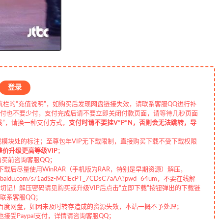
登录
航栏的“充值说明”，如购买后发现网盘链接失效，请联系客服QQ进行补
付也不要少付，支付完成后请不要立即关闭付款页面，请等待几秒页面
线”，请换一种支付方式，
支付时请不要挂V*P*N，否则会无法跳转，导
载模块处的标注；至尊包年VIP无下载限制，直接购买下载不受下载权限
差价升级更高等级VIP
；
购买前咨询客服QQ；
载后尽量使用WinRAR（手机版为RAR，特别是早期资源）解压，
aidu.com/s/1adSz-MCiEcPT_7CDsC7aAA?pwd=64um，不要在线解
记！解压密码请见购买或升级VIP后点击“立即下载”按钮弹出的下载链
联系客服QQ；
百度网盘，如因未及时转存造成的资源失效，本站一概不予处理；
受Paypal支付，详情请咨询客服QQ；