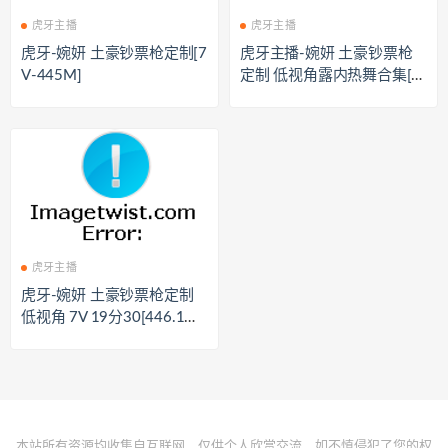
虎牙主播
虎牙主播
虎牙-婉妍 土豪钞票枪定制[7
虎牙主播-婉妍 土豪钞票枪
V-445M]
定制 低视角露内热舞合集[7
V445M]
虎牙主播
虎牙-婉妍 土豪钞票枪定制
低视角 7V 19分30[446.1M
B]
本站所有资源均收集自互联网，仅供个人欣赏交流，如不慎侵犯了您的权