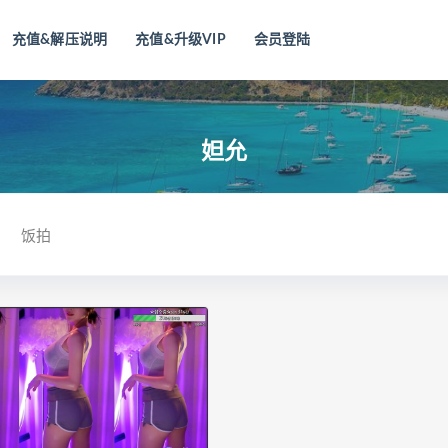
充值&解压说明
充值&升级VIP
会员登陆
妲允
饭拍