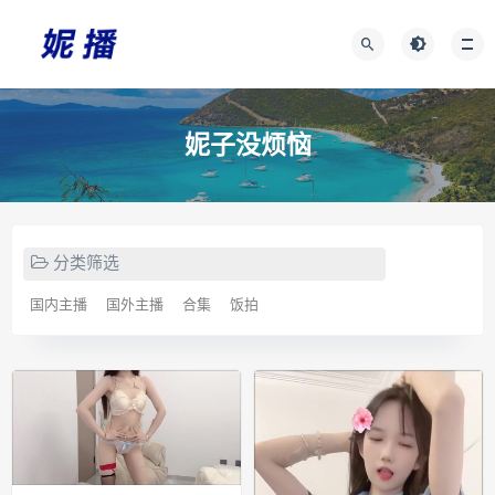
妮子没烦恼
分类筛选
国内主播
国外主播
合集
饭拍