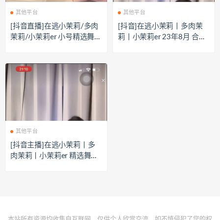
其他平台
其他平台
[抖音直播]在逃小茉莉/多肉
[抖音]在逃小茉莉丨多肉茉
茉莉/小茉莉er 小号精选舞蹈
莉丨小茉莉er 23年8月 合集
[9V/1.05G]
[50V/3.03G]
其他平台
[抖音主播]在逃小茉莉丨多
肉茉莉丨小茉莉er 精选舞蹈
合集（原版无水）[50V/3.03
G]
本站所有资源均收集自互联网，仅供个人欣赏交流，如不慎侵犯了您的权