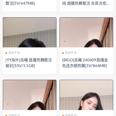
整活[5V/647MB]
纯 直播热舞整活 含首次密码
房[5V/1.4G]
其他平台
其他平台
[YY海外]垚曦 直播热舞整活
[BIGO]垚曦 240609直播金
被封[10V/1.1GB]
色连衣裙热舞[1V/866MB]
其他平台
其他平台