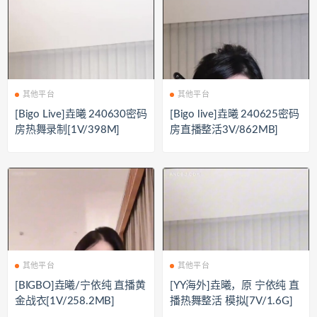
其他平台
其他平台
[Bigo Live]垚曦 240630密码
[Bigo live]垚曦 240625密码
房热舞录制[1V/398M]
房直播整活3V/862MB]
其他平台
其他平台
[BIGBO]垚曦/宁依纯 直播黄
[YY海外]垚曦，原 宁依纯 直
金战衣[1V/258.2MB]
播热舞整活 模拟[7V/1.6G]