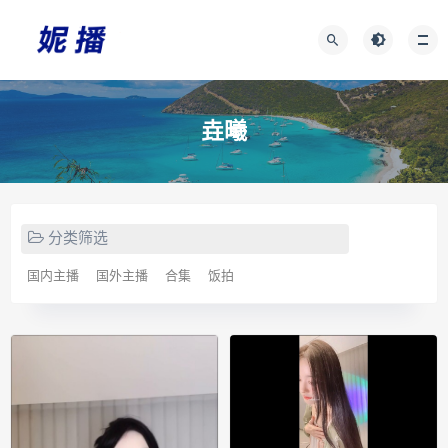
垚曦
分类筛选
国内主播
国外主播
合集
饭拍