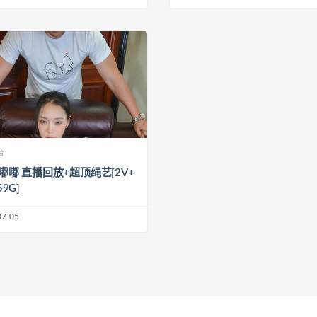
台
S]嘟嘟 直播回放+超顶绳艺[2V+
59G]
07-05