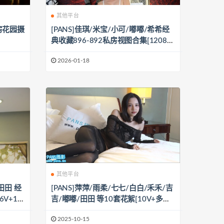
其他平台
私房花园摄
[PANS]佳琪/米宝/小可/嘟嘟/希希经
典收藏896-892私房视图合集[1208P
+5V/7.91G]
2026-01-18
其他平台
田田 经
[PANS]萍萍/雨柔/七七/白白/禾禾/吉
V+14
吉/嘟嘟/田田 等10套花絮[10V+多套
图/7.21G]
2025-10-15