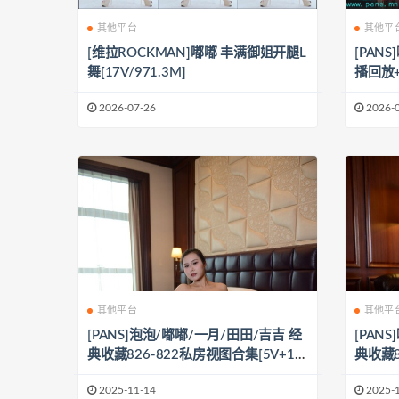
其他平台
其他平
[维拉ROCKMAN]嘟嘟 丰满御姐开腿L
[PAN
舞[17V/971.3M]
播回放+
G]
2026-07-26
2026-
其他平台
其他平
[PANS]泡泡/嘟嘟/一月/田田/吉吉 经
[PAN
典收藏826-822私房视图合集[5V+12
典收藏8
80P/7.74G]
+5V/8.
2025-11-14
2025-