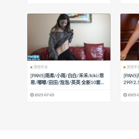
其他平台
其他平
[PANS]雨柔/小雨/白白/禾禾/kiki/思
[PAN
思/嘟嘟/田田/泡泡/英英 全新10套花
29P/2.
絮[10V+多套图/8.15G]
2025-07-05
2025-