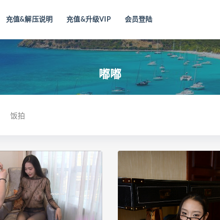
充值&解压说明
充值&升级VIP
会员登陆
嘟嘟
饭拍