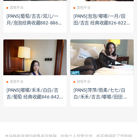
其他平台
其他平台
[PANS]葡萄/吉吉/双儿/一
[PANS]泡泡/嘟嘟/一月/田
月/泡泡经典收藏882-886私
田/吉吉 经典收藏826-822
房视图合集[1167P+5V/7.52
私房视图合集[5V+1280P/7.
G]
74G]
其他平台
其他平台
[PANS]嘟嘟/禾禾/白白/吉
[PANS]萍萍/雨柔/七七/白
吉/葡萄 经典收藏846-842
白/禾禾/吉吉/嘟嘟/田田 等
私房视图合集[1405P+5V/8.
10套花絮[10V+多套图/7.21
38G]
G]
本站所有资源均收集自互联网，仅供个人欣赏交流，如不慎侵犯了您的权