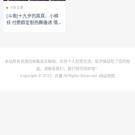
斗鱼主播
[斗鱼]十九岁的真真、小棉
袄 付费群定制热舞骚诱 情趣
抹油[211M]
本站所有资源均收集自互联网，仅供个人欣赏交流，如不慎侵犯了您的权
益，请联系我们，我们将尽快处理！
Copyright © 2022
卉播
All Rights Reserved
网站地图