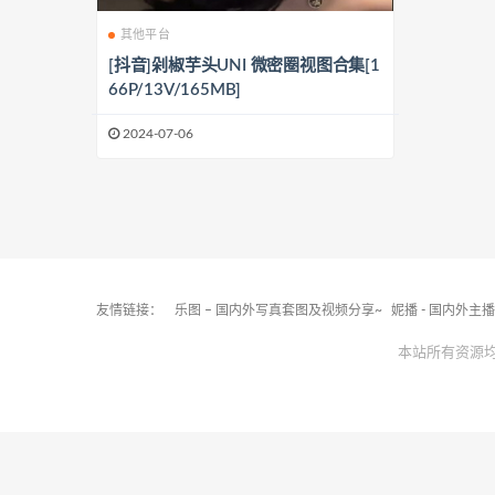
其他平台
[抖音]剁椒芋头UNI 微密圈视图合集[1
66P/13V/165MB]
2024-07-06
友情链接：
乐图 – 国内外写真套图及视频分享~
妮播 - 国内外主
本站所有资源