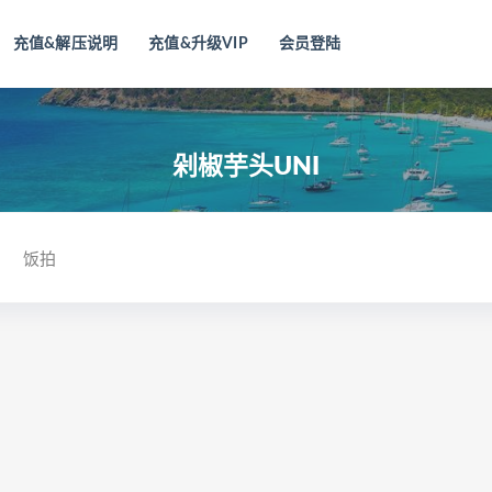
充值&解压说明
充值&升级VIP
会员登陆
剁椒芋头UNI
饭拍