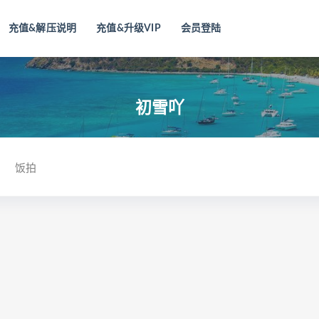
充值&解压说明
充值&升级VIP
会员登陆
初雪吖
饭拍