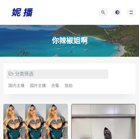
你辣椒姐啊
分类筛选
国内主播
国外主播
合集
饭拍