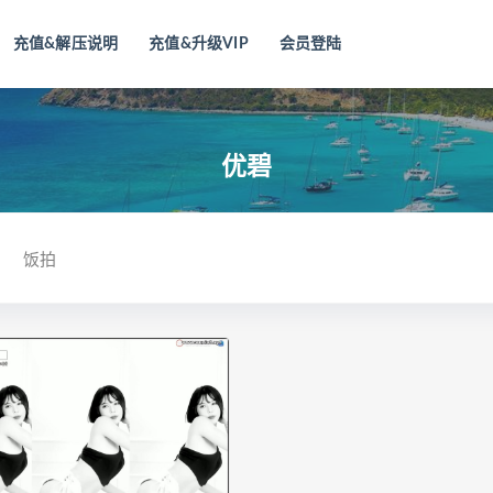
充值&解压说明
充值&升级VIP
会员登陆
优碧
饭拍