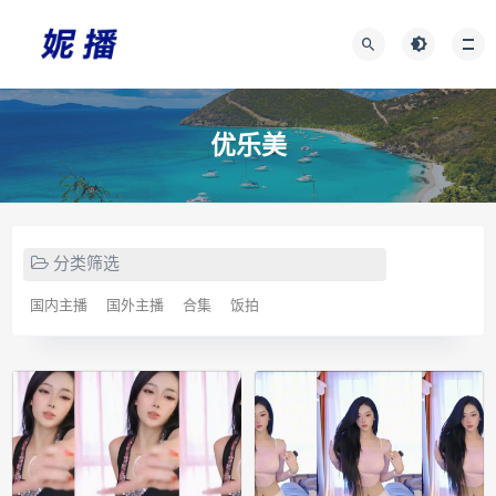
优乐美
分类筛选
国内主播
国外主播
合集
饭拍