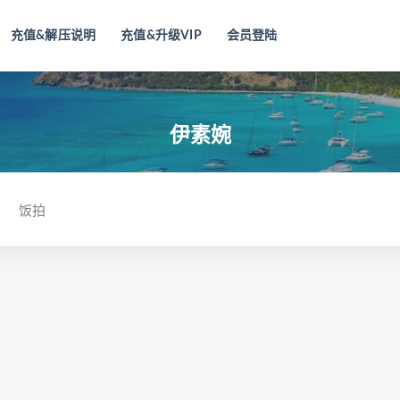
充值&解压说明
充值&升级VIP
会员登陆
伊素婉
饭拍