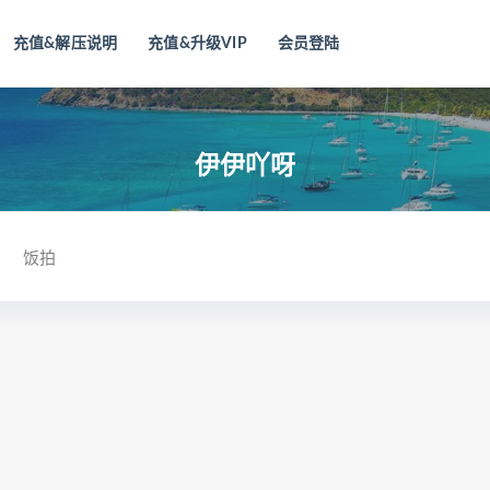
充值&解压说明
充值&升级VIP
会员登陆
伊伊吖呀
饭拍